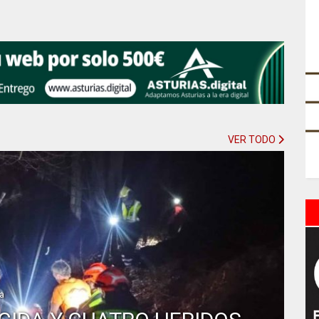
VER TODO
ía