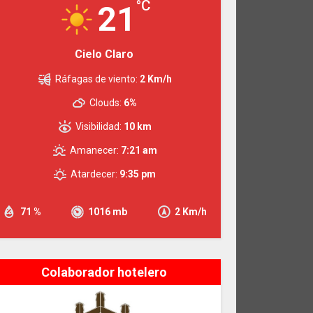
°C
21
Cielo Claro
Ráfagas de viento:
2 Km/h
Clouds:
6%
Visibilidad:
10 km
Amanecer:
7:21 am
Atardecer:
9:35 pm
71 %
1016 mb
2 Km/h
Colaborador hotelero