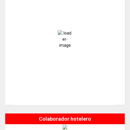
°C
18
Nubes
Ráfagas de viento:
1 Km/h
Clouds:
100%
Visibilidad:
10 km
Amanecer:
7:17 am
Atardecer:
9:39 pm
100 %
1023 mb
1 Km/h
Colaborador hotelero