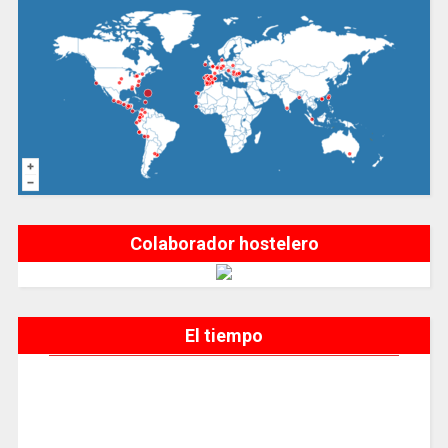
Colaborador hostelero
El tiempo
Langreo, ES
9:12 am,
Ago 6, 2026