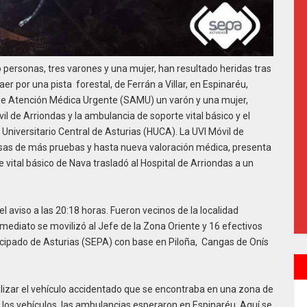
o personas, tres varones y una mujer, han resultado heridas tras
caer por una pista forestal, de Ferrán a Villar, en Espinaréu,
io de Atención Médica Urgente (SAMU) un varón y una mujer,
il de Arriondas y la ambulancia de soporte vital básico y el
 Universitario Central de Asturias (HUCA). La UVI Móvil de
nsas de más pruebas y hasta nueva valoración médica, presenta
vital básico de Nava trasladó al Hospital de Arriondas a un
l aviso a las 20:18 horas. Fueron vecinos de la localidad
mediato se movilizó al Jefe de la Zona Oriente y 16 efectivos
cipado de Asturias (SEPA) con base en Piloña, Cangas de Onís
calizar el vehículo accidentado que se encontraba en una zona de
ra los vehículos, las ambulancias esperaron en Espinaréu. Aquí se