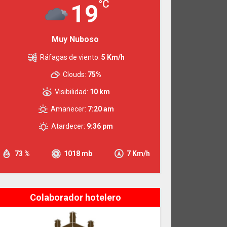
°C
19
Muy Nuboso
Ráfagas de viento:
5 Km/h
Clouds:
75%
Visibilidad:
10 km
Amanecer:
7:20 am
Atardecer:
9:36 pm
73 %
1018 mb
7 Km/h
Colaborador hotelero