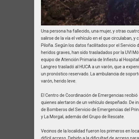
Una persona ha fallecido, una mujer, y otras cuatr
salirse de la vía el vehículo en el que circulaban, y 
Piloña. Según los datos facilitados por el Servic
heridos graves, han sido trasladados por la UVI Móv
equipo de Atención Primaria de Infiestu al Hospital
Langreo trasladó al HUCA a un varón, que a expe
un pronóstico reservado. La ambulancia de soporte 
varón, herido leve.
El Centro de Coordinación de Emergencias recibió e
quienes alertaron de un vehículo despeñado. De in
de Bomberos del Servicio de Emergencias del Prin
y La Morgal, además del Grupo de Rescate.
Vecinos de la localidad fueron los primeros en lo
difícil acceso. Debido a la dificultad de acceso pa