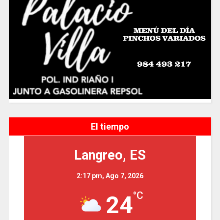
El tiempo
Langreo, ES
2:17 pm,
Ago 7, 2026
°C
24