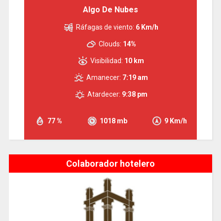
Algo De Nubes
Ráfagas de viento:
6 Km/h
Clouds:
14%
Visibilidad:
10 km
Amanecer:
7:19 am
Atardecer:
9:38 pm
77 %
1018 mb
9 Km/h
Colaborador hotelero