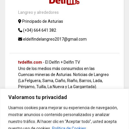
Langreo y alrededores
Principado de Asturias
(+34) 664 641 382
eldelfindelangreo2017@gmail.com
tvdelfin.com
- El Delfin + Delfin TV
Uno de los medios más consumidos en las
Cuencas mineras de Asturias. Noticias de Langreo
(La Felguera, Sama, Ciaño, Riaño, Barros, Lada,
Pénjamo, Tuilla, La Nueva y La Gargantada).
Emisora de Radio y TV en vivo.
Valoramos tu privacidad
Usamos cookies para mejorar su experiencia de navegación,
mostrar anuncios o contenido personalizados y analizar
facebook
+
instagram
- eldelfindelangreo
nuestro tráfico. Al hacer clic en "Aceptar todo", usted acepta
Novedades de última hora y ayuda a gente
nuestro uso de cookies.
Política de Cookies