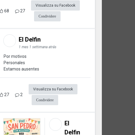
Visualizza su Facebook
68
27
Condividere
El Delfin
1 mes 1 settimana atrás
Por motivos
Personales
Estamos ausentes
Visualizza su Facebook
27
2
Condividere
El
Delfin