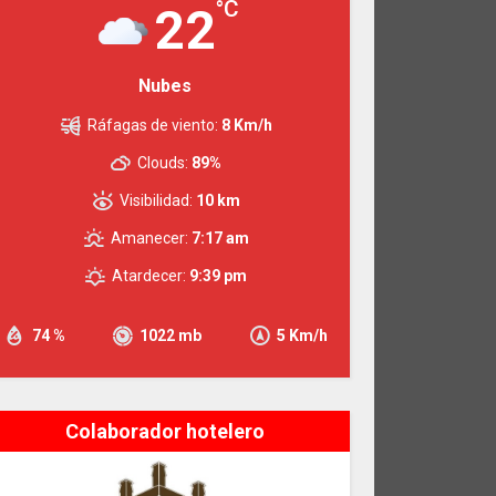
°C
22
Nubes
Ráfagas de viento:
8 Km/h
Clouds:
89%
Visibilidad:
10 km
Amanecer:
7:17 am
Atardecer:
9:39 pm
74 %
1022 mb
5 Km/h
Colaborador hotelero