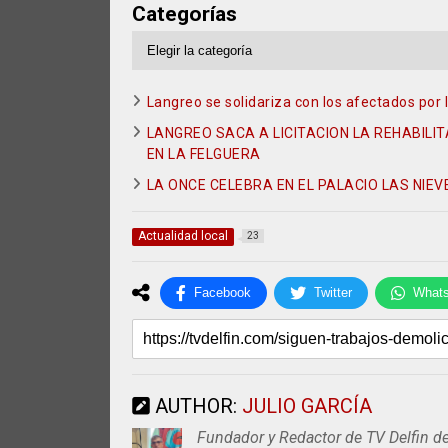
Categorías
Categorías
Langreo se solidariza con los afectados por 
LANGREO SACA A LICITACION LA REHABILI
EN LA FELGUERA
LA ONCE CELEBRA EN EL PALACIO LAS NIEV
Actualidad local
23
Facebook
Twitter
What
AUTHOR:
JULIO GARCÍA
Fundador y Redactor de TV Delfin d