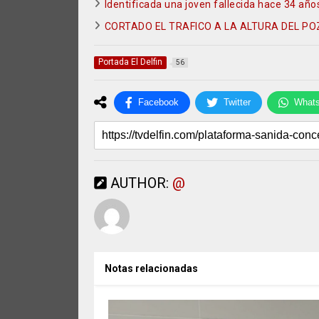
Identificada una joven fallecida hace 34 añ
CORTADO EL TRAFICO A LA ALTURA DEL P
Portada El Delfin
56
Facebook
Twitter
What
AUTHOR:
@
Notas relacionadas