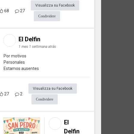
Visualizza su Facebook
68
27
Condividere
El Delfin
1 mes 1 settimana atrás
Por motivos
Personales
Estamos ausentes
Visualizza su Facebook
27
2
Condividere
El
Delfin