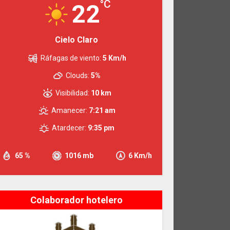
°C
22
Cielo Claro
Ráfagas de viento:
5 Km/h
Clouds:
5%
Visibilidad:
10 km
Amanecer:
7:21 am
Atardecer:
9:35 pm
65 %
1016 mb
6 Km/h
Colaborador hotelero