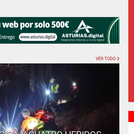
VER TODO
ía